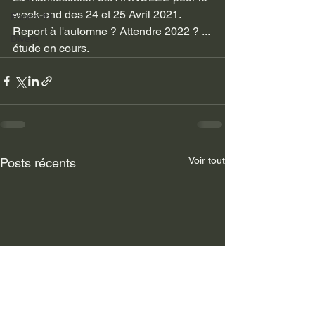
week-end des 24 et 25 Avril 2021.
Ecurie 41
Report à l'automne ? Attendre 2022 ? ... 
Divers
étude en cours.
Voir tout
Posts récents