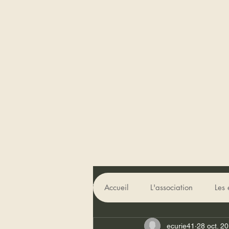
Tous les posts
Course de Côte de Fr
Accueil
L'association
Les 
ecurie41
28 oct. 2
Divers