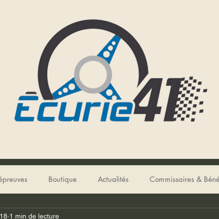
éteval
Rallye de la Vallée du Cher
Rallye Historique du Loir
épreuves
Boutique
Actualités
Commissaires & Béné
018
1 min de lecture