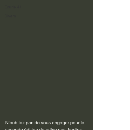
Ecurie 41
Divers
N'oubliez pas de vous engager pour la 
seconde édition du rallye des Jardins 