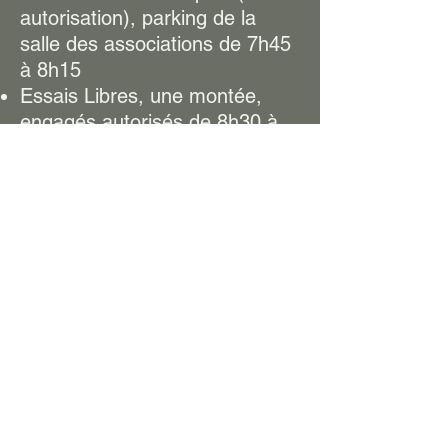
autorisation), parking de la
salle des associations de 7h45
à 8h15
Essais Libres, une montée,
engagés autorisés de 8h30 à
9h15
Essais Chronométrés de 9h30
à 10h30
1ère Montée à partir de 11h00
2ème Montée à partir de
14h00
3ème Montée à l'issue de la
deuxième montée
4ème Montée à l'issue de la
troisième montée
Remise des prix au plus tôt
après la fin du délai de