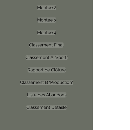
Montée 2
Montée 3
Montée 4
Classement Final
Classement A "Sport"
Rapport de Clôture
Classement B "Production"
Liste des Abandons
Classement Détaillé