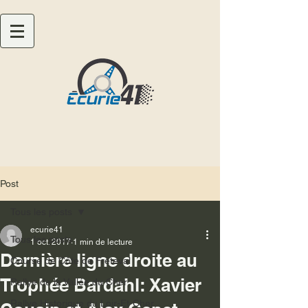
Post
Tous les posts
ecurie41
Tous les posts
1 oct. 2017
1 min de lecture
Dernière ligne droite au
Course de Côte de Fréteval
Trophée Bardahl: Xavier
Rallye de la Vallée du Cher
Rallye Historique du Loir-Et-Cher